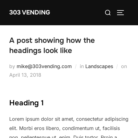
Skip
Search
303 VENDING
to
TOGGLE
for:
content
A post showing how the
headings look like
Post
by
mike@303vending.com
in
Landscapes
on
on
April 13, 2018
Heading 1
Lorem ipsum dolor sit amet, consectetur adipiscing
elit. Morbi eros libero, condimentum ut, facilisis
non, pellentesque ut, enim. Duis tortor. Proin a